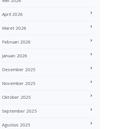
Mei 2026
April 2026
Maret 2026
Februari 2026
Januari 2026
Desember 2025
November 2025
Oktober 2025
September 2025
Agustus 2025