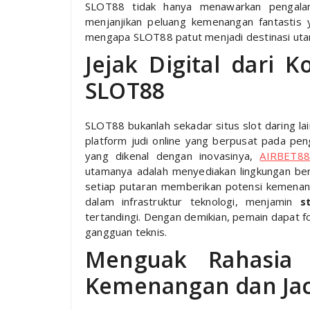
SLOT88 tidak hanya menawarkan pengalam
menjanjikan peluang kemenangan fantastis y
mengapa SLOT88 patut menjadi destinasi uta
Jejak Digital dari K
SLOT88
SLOT88 bukanlah sekadar situs slot daring lai
platform judi online yang berpusat pada pen
yang dikenal dengan inovasinya,
AIRBET88
utamanya adalah menyediakan lingkungan b
setiap putaran memberikan potensi kemenanga
dalam infrastruktur teknologi, menjamin
s
tertandingi. Dengan demikian, pemain dapat 
gangguan teknis.
Menguak Rahasia “
Kemenangan dan Jac