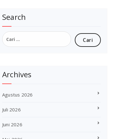
Search
Cari
untuk:
Archives
Agustus 2026
Juli 2026
Juni 2026