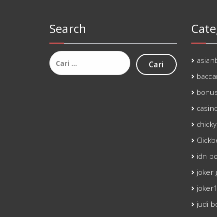
Search
Cate
Cari
asianb
untuk:
bacca
bonu
casin
chicky
Click
idn p
joker
joker
judi b