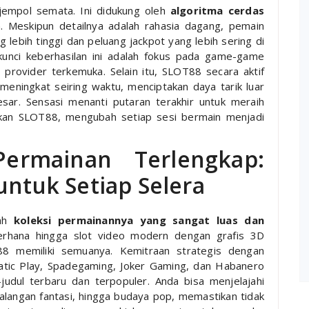
jempol semata. Ini didukung oleh
algoritma cerdas
. Meskipun detailnya adalah rahasia dagang, pemain
lebih tinggi dan peluang jackpot yang lebih sering di
 kunci keberhasilan ini adalah fokus pada game-game
 provider terkemuka. Selain itu, SLOT88 secara aktif
eningkat seiring waktu, menciptakan daya tarik luar
sar. Sensasi menanti putaran terakhir untuk meraih
arkan SLOT88, mengubah setiap sesi bermain menjadi
Permainan Terlengkap:
untuk Setiap Selera
lah
koleksi permainannya yang sangat luas dan
ederhana hingga slot video modern dengan grafis 3D
88 memiliki semuanya. Kemitraan strategis dengan
tic Play, Spadegaming, Joker Gaming, dan Habanero
judul terbaru dan terpopuler. Anda bisa menjelajahi
ualangan fantasi, hingga budaya pop, memastikan tidak