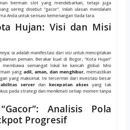
an bermain slot yang mendebarkan, tetapi juga
ang sering disebut “gacor”. Inilah ulasan mendalam
ma Anda untuk sensasi kemenangan tiada tara.
ota Hujan: Visi dan Misi
nnya; ia adalah manifestasi dari visi untuk menciptakan
galaman pemain. Berakar kuat di Bogor, “Kota Hujan”
membawa semangat lokal ke kancah global. Misi
ermain yang
adil, aman, dan menghibur
, memastikan
n yang maksimal. Ini tercermin dari investasi besar
tabilitas server
dan
kecepatan akses
yang tak
fokus pada strategi dan menikmati setiap momen tanpa
Gacor”: Analisis Pola
kpot Progresif