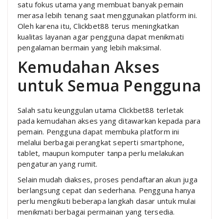
satu fokus utama yang membuat banyak pemain
merasa lebih tenang saat menggunakan platform ini.
Oleh karena itu, Clickbet88 terus meningkatkan
kualitas layanan agar pengguna dapat menikmati
pengalaman bermain yang lebih maksimal.
Kemudahan Akses
untuk Semua Pengguna
Salah satu keunggulan utama Clickbet88 terletak
pada kemudahan akses yang ditawarkan kepada para
pemain. Pengguna dapat membuka platform ini
melalui berbagai perangkat seperti smartphone,
tablet, maupun komputer tanpa perlu melakukan
pengaturan yang rumit.
Selain mudah diakses, proses pendaftaran akun juga
berlangsung cepat dan sederhana. Pengguna hanya
perlu mengikuti beberapa langkah dasar untuk mulai
menikmati berbagai permainan yang tersedia.