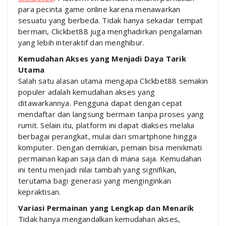
para pecinta game online karena menawarkan
sesuatu yang berbeda. Tidak hanya sekadar tempat
bermain, Clickbet88 juga menghadirkan pengalaman
yang lebih interaktif dan menghibur.
Kemudahan Akses yang Menjadi Daya Tarik
Utama
Salah satu alasan utama mengapa Clickbet88 semakin
populer adalah kemudahan akses yang
ditawarkannya. Pengguna dapat dengan cepat
mendaftar dan langsung bermain tanpa proses yang
rumit. Selain itu, platform ini dapat diakses melalui
berbagai perangkat, mulai dari smartphone hingga
komputer. Dengan demikian, pemain bisa menikmati
permainan kapan saja dan di mana saja. Kemudahan
ini tentu menjadi nilai tambah yang signifikan,
terutama bagi generasi yang menginginkan
kepraktisan.
Variasi Permainan yang Lengkap dan Menarik
Tidak hanya mengandalkan kemudahan akses,