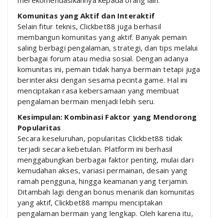
merekomendasikannya kepada orang lain.
Komunitas yang Aktif dan Interaktif
Selain fitur teknis, Clickbet88 juga berhasil
membangun komunitas yang aktif. Banyak pemain
saling berbagi pengalaman, strategi, dan tips melalui
berbagai forum atau media sosial. Dengan adanya
komunitas ini, pemain tidak hanya bermain tetapi juga
berinteraksi dengan sesama pecinta game. Hal ini
menciptakan rasa kebersamaan yang membuat
pengalaman bermain menjadi lebih seru.
Kesimpulan: Kombinasi Faktor yang Mendorong
Popularitas
Secara keseluruhan, popularitas Clickbet88 tidak
terjadi secara kebetulan. Platform ini berhasil
menggabungkan berbagai faktor penting, mulai dari
kemudahan akses, variasi permainan, desain yang
ramah pengguna, hingga keamanan yang terjamin.
Ditambah lagi dengan bonus menarik dan komunitas
yang aktif, Clickbet88 mampu menciptakan
pengalaman bermain yang lengkap. Oleh karena itu,