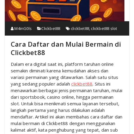
M4inG0ls
Clickbet88
clickbet88
,
clickbet88 slot
Cara Daftar dan Mulai Bermain di
Clickbet88
Dalam era digital saat ini, platform taruhan online
semakin diminati karena kemudahan akses dan
variasi permainan yang ditawarkan. Salah satu situs
yang sedang populer adalah
clickbet88
. Situs ini
menawarkan berbagai jenis permainan taruhan, mulai
dari sportsbook, casino online, hingga permainan
slot. Untuk bisa menikmati semua layanan tersebut,
langkah pertama yang harus dilakukan adalah
mendaftar. Artikel ini akan membahas cara daftar dan
mulai bermain di Clickbet88 dengan menggunakan
kalimat aktif, kata penghubung yang tepat, dan sub