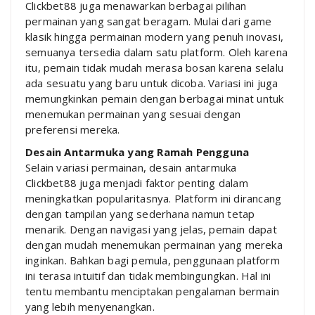
Clickbet88 juga menawarkan berbagai pilihan
permainan yang sangat beragam. Mulai dari game
klasik hingga permainan modern yang penuh inovasi,
semuanya tersedia dalam satu platform. Oleh karena
itu, pemain tidak mudah merasa bosan karena selalu
ada sesuatu yang baru untuk dicoba. Variasi ini juga
memungkinkan pemain dengan berbagai minat untuk
menemukan permainan yang sesuai dengan
preferensi mereka.
Desain Antarmuka yang Ramah Pengguna
Selain variasi permainan, desain antarmuka
Clickbet88 juga menjadi faktor penting dalam
meningkatkan popularitasnya. Platform ini dirancang
dengan tampilan yang sederhana namun tetap
menarik. Dengan navigasi yang jelas, pemain dapat
dengan mudah menemukan permainan yang mereka
inginkan. Bahkan bagi pemula, penggunaan platform
ini terasa intuitif dan tidak membingungkan. Hal ini
tentu membantu menciptakan pengalaman bermain
yang lebih menyenangkan.