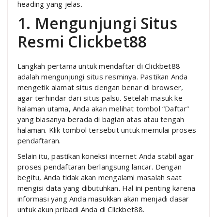
heading yang jelas.
1. Mengunjungi Situs
Resmi Clickbet88
Langkah pertama untuk mendaftar di Clickbet88
adalah mengunjungi situs resminya. Pastikan Anda
mengetik alamat situs dengan benar di browser,
agar terhindar dari situs palsu. Setelah masuk ke
halaman utama, Anda akan melihat tombol “Daftar”
yang biasanya berada di bagian atas atau tengah
halaman. Klik tombol tersebut untuk memulai proses
pendaftaran.
Selain itu, pastikan koneksi internet Anda stabil agar
proses pendaftaran berlangsung lancar. Dengan
begitu, Anda tidak akan mengalami masalah saat
mengisi data yang dibutuhkan. Hal ini penting karena
informasi yang Anda masukkan akan menjadi dasar
untuk akun pribadi Anda di Clickbet88.