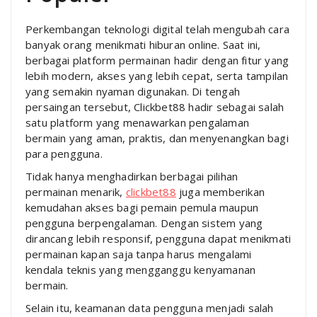
Perkembangan teknologi digital telah mengubah cara
banyak orang menikmati hiburan online. Saat ini,
berbagai platform permainan hadir dengan fitur yang
lebih modern, akses yang lebih cepat, serta tampilan
yang semakin nyaman digunakan. Di tengah
persaingan tersebut, Clickbet88 hadir sebagai salah
satu platform yang menawarkan pengalaman
bermain yang aman, praktis, dan menyenangkan bagi
para pengguna.
Tidak hanya menghadirkan berbagai pilihan
permainan menarik,
clickbet88
juga memberikan
kemudahan akses bagi pemain pemula maupun
pengguna berpengalaman. Dengan sistem yang
dirancang lebih responsif, pengguna dapat menikmati
permainan kapan saja tanpa harus mengalami
kendala teknis yang mengganggu kenyamanan
bermain.
Selain itu, keamanan data pengguna menjadi salah