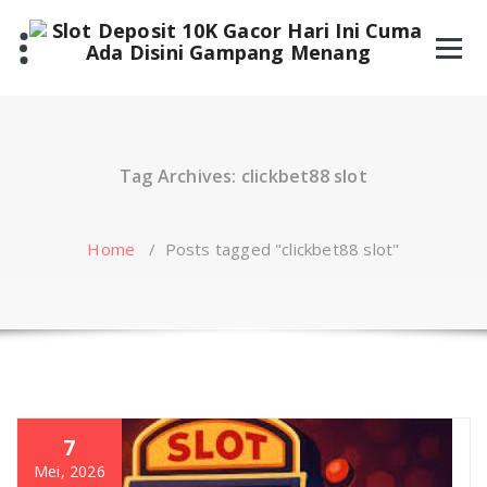
Skip
to
content
Tag Archives: clickbet88 slot
Home
/
Posts tagged "clickbet88 slot"
7
Mei, 2026