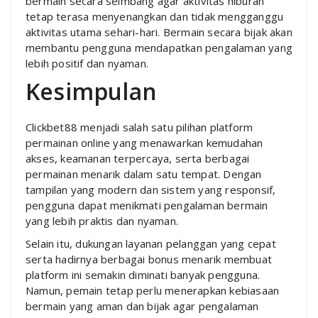
bermain secara seimbang agar aktivitas hiburan
tetap terasa menyenangkan dan tidak mengganggu
aktivitas utama sehari-hari. Bermain secara bijak akan
membantu pengguna mendapatkan pengalaman yang
lebih positif dan nyaman.
Kesimpulan
Clickbet88 menjadi salah satu pilihan platform
permainan online yang menawarkan kemudahan
akses, keamanan terpercaya, serta berbagai
permainan menarik dalam satu tempat. Dengan
tampilan yang modern dan sistem yang responsif,
pengguna dapat menikmati pengalaman bermain
yang lebih praktis dan nyaman.
Selain itu, dukungan layanan pelanggan yang cepat
serta hadirnya berbagai bonus menarik membuat
platform ini semakin diminati banyak pengguna.
Namun, pemain tetap perlu menerapkan kebiasaan
bermain yang aman dan bijak agar pengalaman