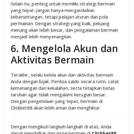
Selain itu, penting untuk memiliki strategi bermain
yang tepat. Jangan hanya mengandalkan
keberuntungan, tetapi pelajari aturan dan pola
permainan. Dengan strategi yang baik, peluang
menang akan lebih besar, dan pengalaman bermain
menjadi lebih menyenangkan.
6. Mengelola Akun dan
Aktivitas Bermain
Terakhir, selalu kelola akun dan aktivitas bermain
Anda dengan bijak. Periksa saldo secara rutin, catat
kemenangan dan kekalahan, serta tetapkan batas
taruhan agar tidak mengalami kerugian besar.
Dengan pengelolaan yang tepat, bermain di
Clickbet88 akan lebih aman dan menghibur.
Dengan mengikuti langkah-langkah di atas, Anda
dapat mendaftar dan mulai bermain di
Clickbet88