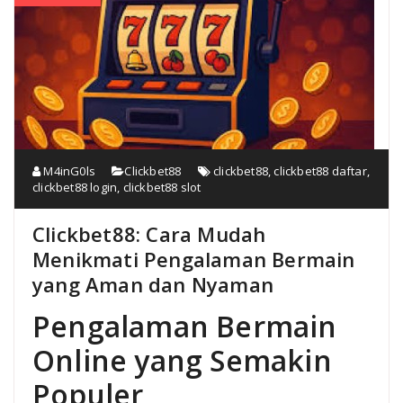
M4inG0ls
Clickbet88
clickbet88
,
clickbet88 daftar
,
clickbet88 login
,
clickbet88 slot
Clickbet88: Cara Mudah
Menikmati Pengalaman Bermain
yang Aman dan Nyaman
Pengalaman Bermain
Online yang Semakin
Populer