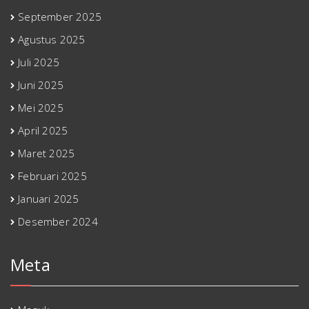
September 2025
Agustus 2025
Juli 2025
Juni 2025
Mei 2025
April 2025
Maret 2025
Februari 2025
Januari 2025
Desember 2024
Meta