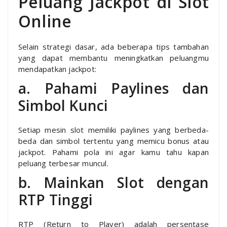
Peluang Jackpot di Slot
Online
Selain strategi dasar, ada beberapa tips tambahan
yang dapat membantu meningkatkan peluangmu
mendapatkan jackpot:
a. Pahami Paylines dan
Simbol Kunci
Setiap mesin slot memiliki paylines yang berbeda-
beda dan simbol tertentu yang memicu bonus atau
jackpot. Pahami pola ini agar kamu tahu kapan
peluang terbesar muncul.
b. Mainkan Slot dengan
RTP Tinggi
RTP (Return to Player) adalah persentase