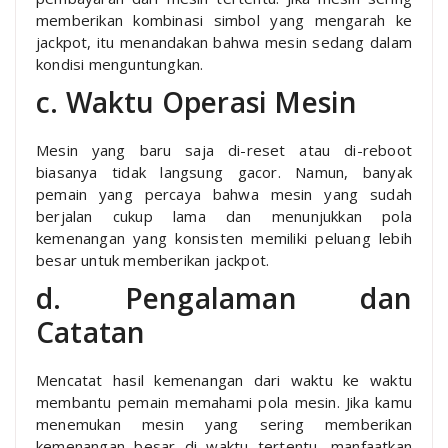
memberikan kombinasi simbol yang mengarah ke
jackpot, itu menandakan bahwa mesin sedang dalam
kondisi menguntungkan.
c. Waktu Operasi Mesin
Mesin yang baru saja di-reset atau di-reboot
biasanya tidak langsung gacor. Namun, banyak
pemain yang percaya bahwa mesin yang sudah
berjalan cukup lama dan menunjukkan pola
kemenangan yang konsisten memiliki peluang lebih
besar untuk memberikan jackpot.
d. Pengalaman dan
Catatan
Mencatat hasil kemenangan dari waktu ke waktu
membantu pemain memahami pola mesin. Jika kamu
menemukan mesin yang sering memberikan
kemenangan besar di waktu tertentu, manfaatkan