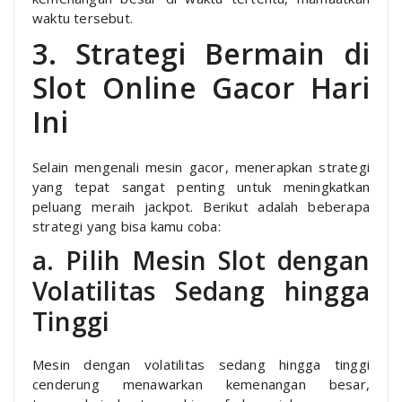
waktu tersebut.
3. Strategi Bermain di
Slot Online Gacor Hari
Ini
Selain mengenali mesin gacor, menerapkan strategi
yang tepat sangat penting untuk meningkatkan
peluang meraih jackpot. Berikut adalah beberapa
strategi yang bisa kamu coba:
a. Pilih Mesin Slot dengan
Volatilitas Sedang hingga
Tinggi
Mesin dengan volatilitas sedang hingga tinggi
cenderung menawarkan kemenangan besar,