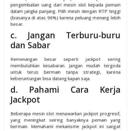
pengembalian uang dari mesin slot kepada pemain
dalam jangka panjang. Pilih mesin dengan RTP tinggi
(biasanya di atas 96%) karena peluang menang lebih
besar.
c. Jangan Terburu-buru
dan Sabar
Kemenangan besar seperti jackpot sering
membutuhkan kesabaran. Jangan mudah tergoda
untuk terus bermain tanpa strategi, karena
keberuntungan bisa datang kapan saja.
d. Pahami Cara Kerja
Jackpot
Beberapa mesin slot menawarkan jackpot progresif,
yang meningkat seiring banyaknya pemain yang
bermain. Memahami mekanisme jackpot ini sangat