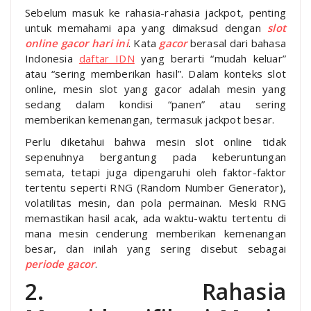
Sebelum masuk ke rahasia-rahasia jackpot, penting
untuk memahami apa yang dimaksud dengan
slot
online gacor hari ini
. Kata
gacor
berasal dari bahasa
Indonesia
daftar IDN
yang berarti “mudah keluar”
atau “sering memberikan hasil”. Dalam konteks slot
online, mesin slot yang gacor adalah mesin yang
sedang dalam kondisi “panen” atau sering
memberikan kemenangan, termasuk jackpot besar.
Perlu diketahui bahwa mesin slot online tidak
sepenuhnya bergantung pada keberuntungan
semata, tetapi juga dipengaruhi oleh faktor-faktor
tertentu seperti RNG (Random Number Generator),
volatilitas mesin, dan pola permainan. Meski RNG
memastikan hasil acak, ada waktu-waktu tertentu di
mana mesin cenderung memberikan kemenangan
besar, dan inilah yang sering disebut sebagai
periode gacor
.
2. Rahasia