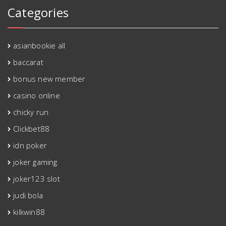
Categories
asianbookie all
baccarat
bonus new member
casino online
chicky run
Clickbet88
idn poker
joker gaming
joker123 slot
judi bola
kilkwin88