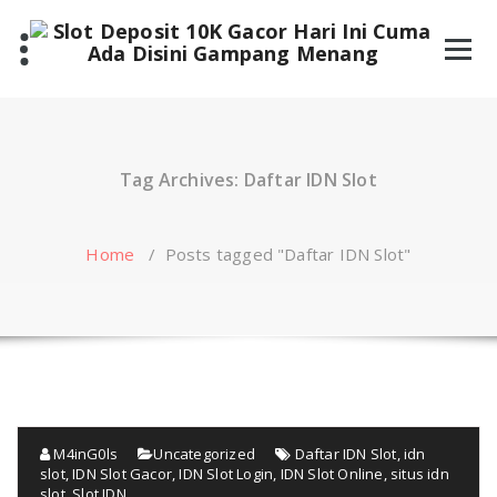
Skip
to
content
Tag Archives: Daftar IDN Slot
Home
/
Posts tagged "Daftar IDN Slot"
M4inG0ls
Uncategorized
Daftar IDN Slot
,
idn
slot
,
IDN Slot Gacor
,
IDN Slot Login
,
IDN Slot Online
,
situs idn
slot
,
Slot IDN