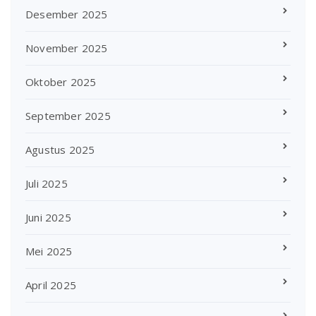
Desember 2025
November 2025
Oktober 2025
September 2025
Agustus 2025
Juli 2025
Juni 2025
Mei 2025
April 2025