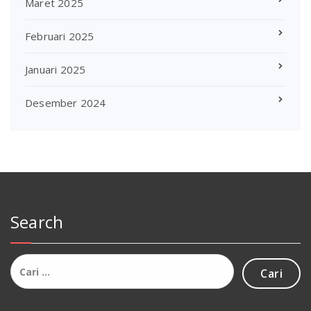
Maret 2025
Februari 2025
Januari 2025
Desember 2024
Search
Cari
untuk: