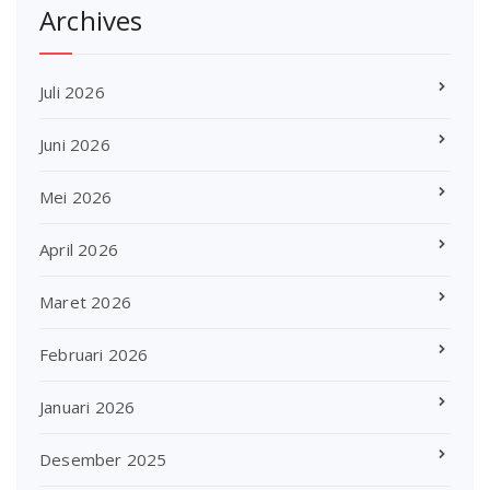
Archives
Juli 2026
Juni 2026
Mei 2026
April 2026
Maret 2026
Februari 2026
Januari 2026
Desember 2025