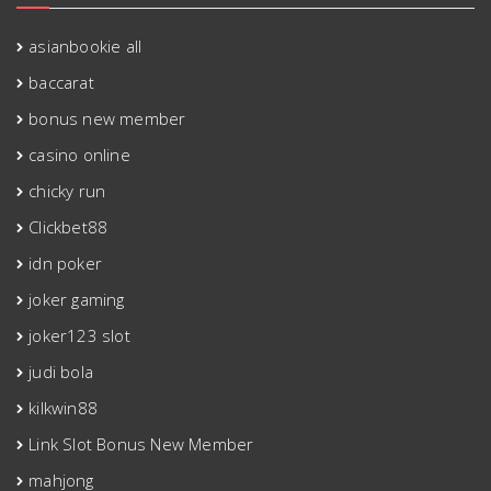
asianbookie all
baccarat
bonus new member
casino online
chicky run
Clickbet88
idn poker
joker gaming
joker123 slot
judi bola
kilkwin88
Link Slot Bonus New Member
mahjong