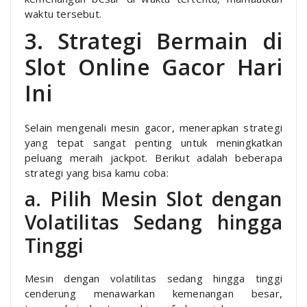
waktu tersebut.
3. Strategi Bermain di
Slot Online Gacor Hari
Ini
Selain mengenali mesin gacor, menerapkan strategi
yang tepat sangat penting untuk meningkatkan
peluang meraih jackpot. Berikut adalah beberapa
strategi yang bisa kamu coba:
a. Pilih Mesin Slot dengan
Volatilitas Sedang hingga
Tinggi
Mesin dengan volatilitas sedang hingga tinggi
cenderung menawarkan kemenangan besar,