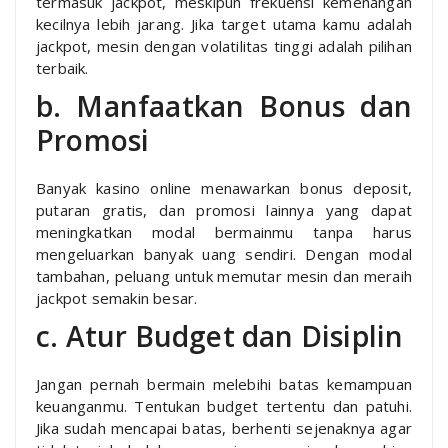
termasuk jackpot, meskipun frekuensi kemenangan
kecilnya lebih jarang. Jika target utama kamu adalah
jackpot, mesin dengan volatilitas tinggi adalah pilihan
terbaik.
b. Manfaatkan Bonus dan
Promosi
Banyak kasino online menawarkan bonus deposit,
putaran gratis, dan promosi lainnya yang dapat
meningkatkan modal bermainmu tanpa harus
mengeluarkan banyak uang sendiri. Dengan modal
tambahan, peluang untuk memutar mesin dan meraih
jackpot semakin besar.
c. Atur Budget dan Disiplin
Jangan pernah bermain melebihi batas kemampuan
keuanganmu. Tentukan budget tertentu dan patuhi.
Jika sudah mencapai batas, berhenti sejenaknya agar