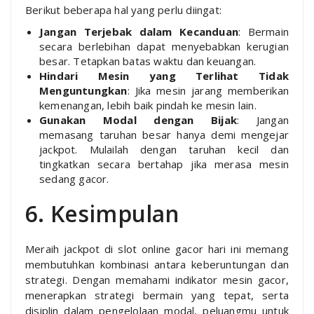
Berikut beberapa hal yang perlu diingat:
Jangan Terjebak dalam Kecanduan
: Bermain
secara berlebihan dapat menyebabkan kerugian
besar. Tetapkan batas waktu dan keuangan.
Hindari Mesin yang Terlihat Tidak
Menguntungkan
: Jika mesin jarang memberikan
kemenangan, lebih baik pindah ke mesin lain.
Gunakan Modal dengan Bijak
: Jangan
memasang taruhan besar hanya demi mengejar
jackpot. Mulailah dengan taruhan kecil dan
tingkatkan secara bertahap jika merasa mesin
sedang gacor.
6. Kesimpulan
Meraih jackpot di slot online gacor hari ini memang
membutuhkan kombinasi antara keberuntungan dan
strategi. Dengan memahami indikator mesin gacor,
menerapkan strategi bermain yang tepat, serta
disiplin dalam pengelolaan modal, peluangmu untuk