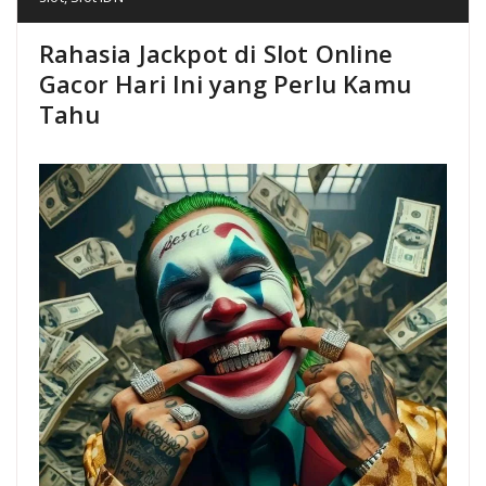
Rahasia Jackpot di Slot Online
Gacor Hari Ini yang Perlu Kamu
Tahu