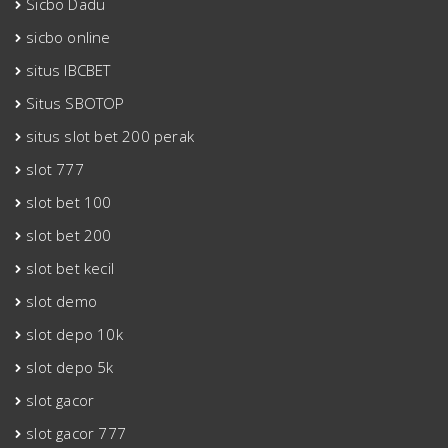
Sicbo Dadu
sicbo online
situs IBCBET
Situs SBOTOP
situs slot bet 200 perak
slot 777
slot bet 100
slot bet 200
slot bet kecil
slot demo
slot depo 10k
slot depo 5k
slot gacor
slot gacor 777