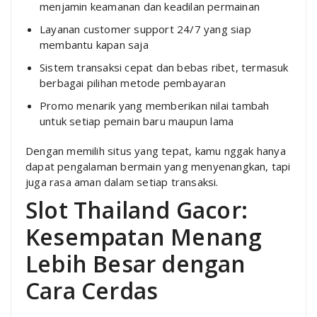
menjamin keamanan dan keadilan permainan
Layanan customer support 24/7 yang siap
membantu kapan saja
Sistem transaksi cepat dan bebas ribet, termasuk
berbagai pilihan metode pembayaran
Promo menarik yang memberikan nilai tambah
untuk setiap pemain baru maupun lama
Dengan memilih situs yang tepat, kamu nggak hanya
dapat pengalaman bermain yang menyenangkan, tapi
juga rasa aman dalam setiap transaksi.
Slot Thailand Gacor:
Kesempatan Menang
Lebih Besar dengan
Cara Cerdas