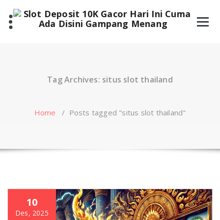
Skip
to
content
Tag Archives: situs slot thailand
Home
/
Posts tagged "situs slot thailand"
10
Des, 2025