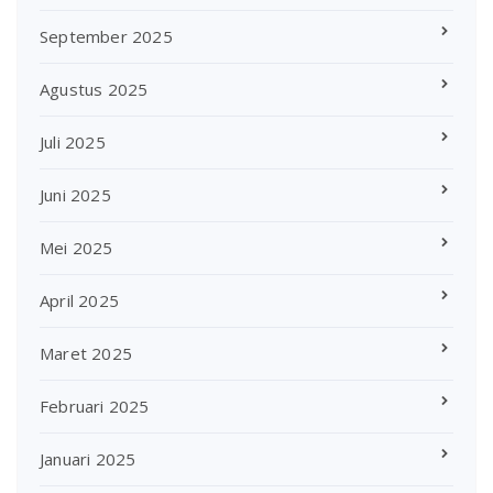
September 2025
Agustus 2025
Juli 2025
Juni 2025
Mei 2025
April 2025
Maret 2025
Februari 2025
Januari 2025