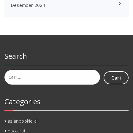
Desember 2024
Search
Cari
untuk:
Categories
asianbookie all
baccarat