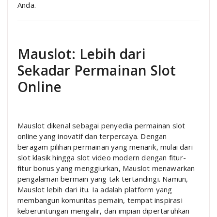
Anda.
Mauslot: Lebih dari
Sekadar Permainan Slot
Online
Mauslot dikenal sebagai penyedia permainan slot
online yang inovatif dan terpercaya. Dengan
beragam pilihan permainan yang menarik, mulai dari
slot klasik hingga slot video modern dengan fitur-
fitur bonus yang menggiurkan, Mauslot menawarkan
pengalaman bermain yang tak tertandingi. Namun,
Mauslot lebih dari itu. Ia adalah platform yang
membangun komunitas pemain, tempat inspirasi
keberuntungan mengalir, dan impian dipertaruhkan