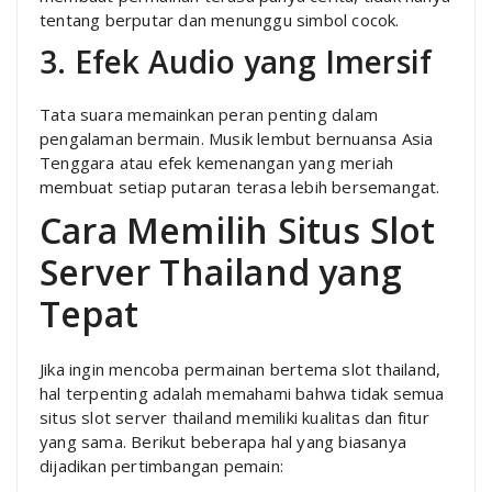
tentang berputar dan menunggu simbol cocok.
3. Efek Audio yang Imersif
Tata suara memainkan peran penting dalam
pengalaman bermain. Musik lembut bernuansa Asia
Tenggara atau efek kemenangan yang meriah
membuat setiap putaran terasa lebih bersemangat.
Cara Memilih Situs Slot
Server Thailand yang
Tepat
Jika ingin mencoba permainan bertema slot thailand,
hal terpenting adalah memahami bahwa tidak semua
situs slot server thailand memiliki kualitas dan fitur
yang sama. Berikut beberapa hal yang biasanya
dijadikan pertimbangan pemain: