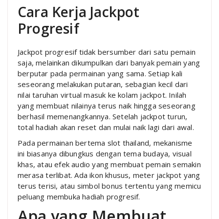
Cara Kerja Jackpot
Progresif
Jackpot progresif tidak bersumber dari satu pemain
saja, melainkan dikumpulkan dari banyak pemain yang
berputar pada permainan yang sama. Setiap kali
seseorang melakukan putaran, sebagian kecil dari
nilai taruhan virtual masuk ke kolam jackpot. Inilah
yang membuat nilainya terus naik hingga seseorang
berhasil memenangkannya. Setelah jackpot turun,
total hadiah akan reset dan mulai naik lagi dari awal.
Pada permainan bertema slot thailand, mekanisme
ini biasanya dibungkus dengan tema budaya, visual
khas, atau efek audio yang membuat pemain semakin
merasa terlibat. Ada ikon khusus, meter jackpot yang
terus terisi, atau simbol bonus tertentu yang memicu
peluang membuka hadiah progresif.
Apa yang Membuat