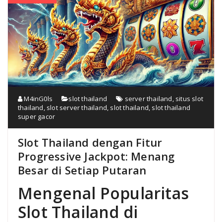
M4inG0ls
slot thailand
server thailand
,
situs slot
thailand
,
slot server thailand
,
slot thailand
,
slot thailand
super gacor
Slot Thailand dengan Fitur
Progressive Jackpot: Menang
Besar di Setiap Putaran
Mengenal Popularitas
Slot Thailand di