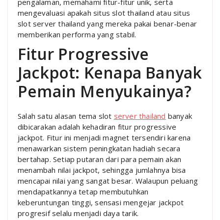
pengalaman, memahami fitur-fitur unik, serta
mengevaluasi apakah situs slot thailand atau situs
slot server thailand yang mereka pakai benar-benar
memberikan performa yang stabil.
Fitur Progressive
Jackpot: Kenapa Banyak
Pemain Menyukainya?
Salah satu alasan tema slot
server thailand
banyak
dibicarakan adalah kehadiran fitur progressive
jackpot. Fitur ini menjadi magnet tersendiri karena
menawarkan sistem peningkatan hadiah secara
bertahap. Setiap putaran dari para pemain akan
menambah nilai jackpot, sehingga jumlahnya bisa
mencapai nilai yang sangat besar. Walaupun peluang
mendapatkannya tetap membutuhkan
keberuntungan tinggi, sensasi mengejar jackpot
progresif selalu menjadi daya tarik.