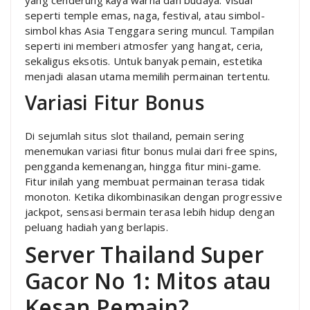
seperti temple emas, naga, festival, atau simbol-
simbol khas Asia Tenggara sering muncul. Tampilan
seperti ini memberi atmosfer yang hangat, ceria,
sekaligus eksotis. Untuk banyak pemain, estetika
menjadi alasan utama memilih permainan tertentu.
Variasi Fitur Bonus
Di sejumlah situs slot thailand, pemain sering
menemukan variasi fitur bonus mulai dari free spins,
pengganda kemenangan, hingga fitur mini-game.
Fitur inilah yang membuat permainan terasa tidak
monoton. Ketika dikombinasikan dengan progressive
jackpot, sensasi bermain terasa lebih hidup dengan
peluang hadiah yang berlapis.
Server Thailand Super
Gacor No 1: Mitos atau
Kesan Pemain?