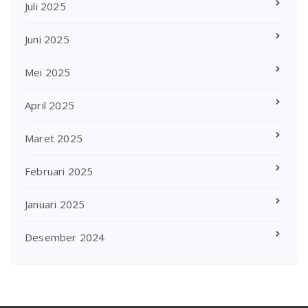
Juli 2025
Juni 2025
Mei 2025
April 2025
Maret 2025
Februari 2025
Januari 2025
Desember 2024