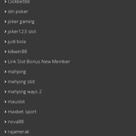
Clickbet88
idn poker
joker gaming
joker123 slot
judi bola
kilkwin88
Link Slot Bonus New Member
mahjong
mahjong slot
mahjong ways 2
mauslot
maxbet sport
nova88
rajamerak