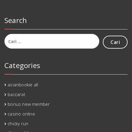
Search
Cari
untuk:
Categories
asianbookie all
baccarat
bonus new member
casino online
chicky run