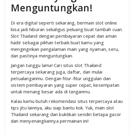
Menguntungkan!
Di era digital seperti sekarang, bermain slot online
bisa jadi hiburan sekaligus peluang buat tambah cuan.
Slot Thailand dengan pembayaran cepat dan aman
hadir sebagai pilihan terbaik buat kamu yang
menginginkan pengalaman main yang nyaman, seru,
dan pastinya menguntungkan.
Jangan tunggu lama! Cari situs slot Thailand
terpercaya sekarang juga, daftar, dan mulai
petualanganmu. Dengan fitur-fitur unggulan dan
sistem pembayaran yang super cepat, kesempatan
untuk menang besar ada di tanganmu.
Kalau kamu butuh rekomendasi situs terpercaya atau
tips jitu lainnya, aku siap bantu kok. Yuk, main slot
Thailand sekarang dan buktikan sendiri betapa gacor
dan menyenangkannya permainan ini!