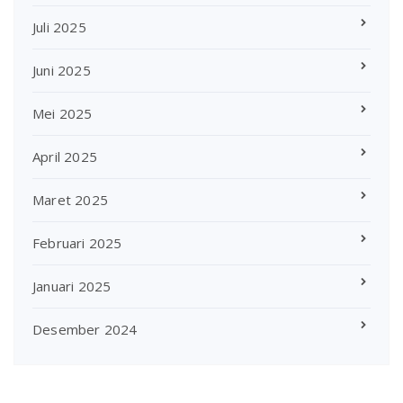
Juli 2025
Juni 2025
Mei 2025
April 2025
Maret 2025
Februari 2025
Januari 2025
Desember 2024