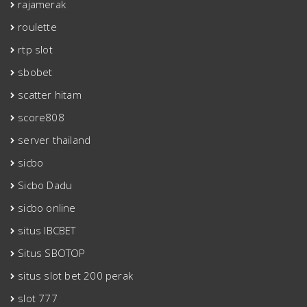
rajamerak
roulette
rtp slot
sbobet
scatter hitam
score808
server thailand
sicbo
Sicbo Dadu
sicbo online
situs IBCBET
Situs SBOTOP
situs slot bet 200 perak
slot 777