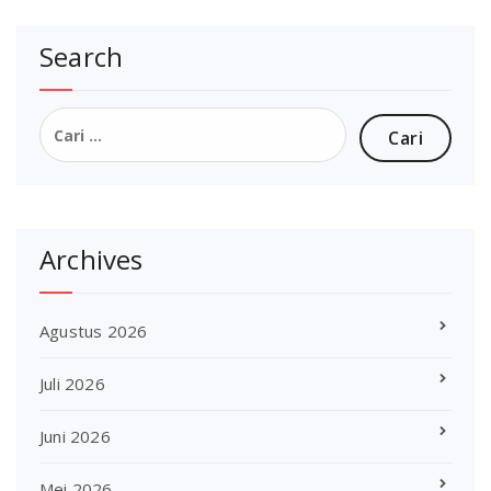
Search
Cari
untuk:
Archives
Agustus 2026
Juli 2026
Juni 2026
Mei 2026