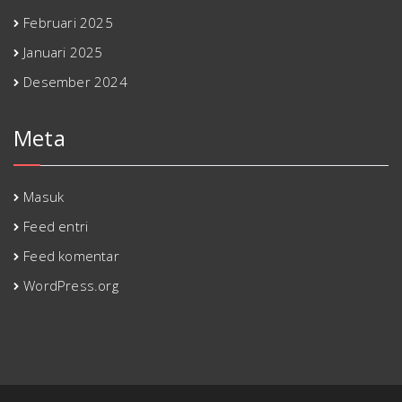
Februari 2025
Januari 2025
Desember 2024
Meta
Masuk
Feed entri
Feed komentar
WordPress.org