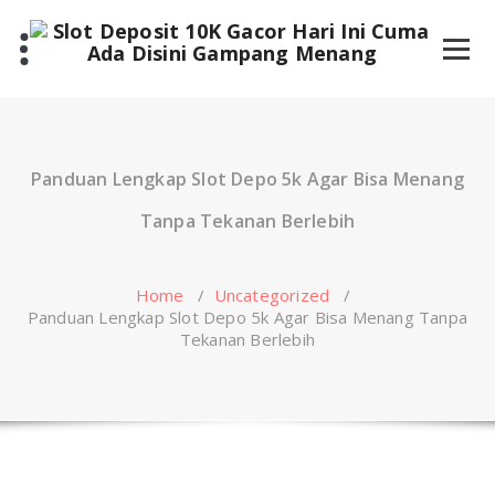
Skip
to
content
Panduan Lengkap Slot Depo 5k Agar Bisa Menang
Tanpa Tekanan Berlebih
Home
/
Uncategorized
/
Panduan Lengkap Slot Depo 5k Agar Bisa Menang Tanpa
Tekanan Berlebih