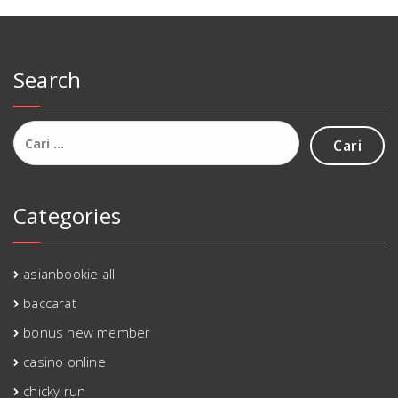
Search
Cari
untuk:
Categories
asianbookie all
baccarat
bonus new member
casino online
chicky run