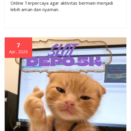
Online Terpercaya agar aktivitas bermain menjadi
lebih aman dan nyaman.
7
Apr, 2026