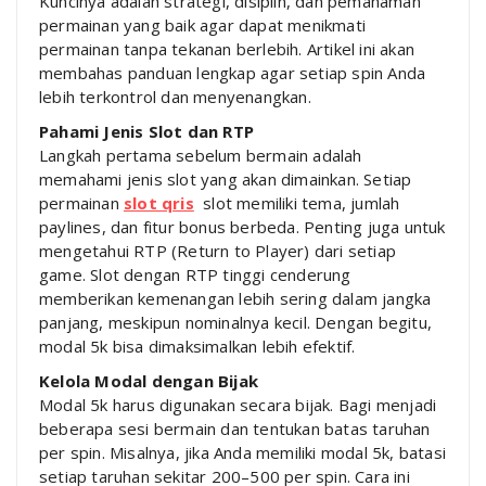
Kuncinya adalah strategi, disiplin, dan pemahaman
permainan yang baik agar dapat menikmati
permainan tanpa tekanan berlebih. Artikel ini akan
membahas panduan lengkap agar setiap spin Anda
lebih terkontrol dan menyenangkan.
Pahami Jenis Slot dan RTP
Langkah pertama sebelum bermain adalah
memahami jenis slot yang akan dimainkan. Setiap
permainan
slot qris
slot memiliki tema, jumlah
paylines, dan fitur bonus berbeda. Penting juga untuk
mengetahui RTP (Return to Player) dari setiap
game. Slot dengan RTP tinggi cenderung
memberikan kemenangan lebih sering dalam jangka
panjang, meskipun nominalnya kecil. Dengan begitu,
modal 5k bisa dimaksimalkan lebih efektif.
Kelola Modal dengan Bijak
Modal 5k harus digunakan secara bijak. Bagi menjadi
beberapa sesi bermain dan tentukan batas taruhan
per spin. Misalnya, jika Anda memiliki modal 5k, batasi
setiap taruhan sekitar 200–500 per spin. Cara ini