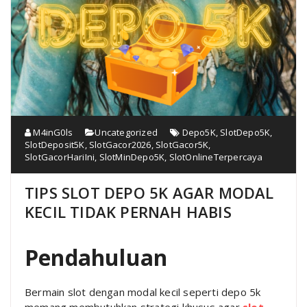
M4inG0ls
Uncategorized
Depo5K
,
SlotDepo5K
,
SlotDeposit5K
,
SlotGacor2026
,
SlotGacor5K
,
SlotGacorHariIni
,
SlotMinDepo5K
,
SlotOnlineTerpercaya
TIPS SLOT DEPO 5K AGAR MODAL
KECIL TIDAK PERNAH HABIS
Pendahuluan
Bermain slot dengan modal kecil seperti depo 5k