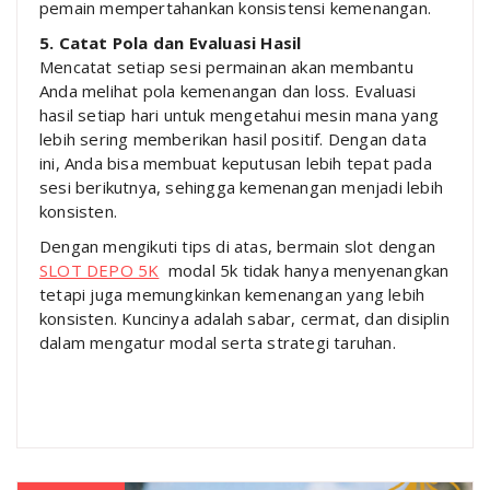
pemain mempertahankan konsistensi kemenangan.
5. Catat Pola dan Evaluasi Hasil
Mencatat setiap sesi permainan akan membantu
Anda melihat pola kemenangan dan loss. Evaluasi
hasil setiap hari untuk mengetahui mesin mana yang
lebih sering memberikan hasil positif. Dengan data
ini, Anda bisa membuat keputusan lebih tepat pada
sesi berikutnya, sehingga kemenangan menjadi lebih
konsisten.
Dengan mengikuti tips di atas, bermain slot dengan
SLOT DEPO 5K
modal 5k tidak hanya menyenangkan
tetapi juga memungkinkan kemenangan yang lebih
konsisten. Kuncinya adalah sabar, cermat, dan disiplin
dalam mengatur modal serta strategi taruhan.