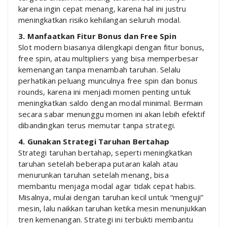
karena ingin cepat menang, karena hal ini justru
meningkatkan risiko kehilangan seluruh modal.
3. Manfaatkan Fitur Bonus dan Free Spin
Slot modern biasanya dilengkapi dengan fitur bonus,
free spin, atau multipliers yang bisa memperbesar
kemenangan tanpa menambah taruhan. Selalu
perhatikan peluang munculnya free spin dan bonus
rounds, karena ini menjadi momen penting untuk
meningkatkan saldo dengan modal minimal. Bermain
secara sabar menunggu momen ini akan lebih efektif
dibandingkan terus memutar tanpa strategi.
4. Gunakan Strategi Taruhan Bertahap
Strategi taruhan bertahap, seperti meningkatkan
taruhan setelah beberapa putaran kalah atau
menurunkan taruhan setelah menang, bisa
membantu menjaga modal agar tidak cepat habis.
Misalnya, mulai dengan taruhan kecil untuk “menguji”
mesin, lalu naikkan taruhan ketika mesin menunjukkan
tren kemenangan. Strategi ini terbukti membantu