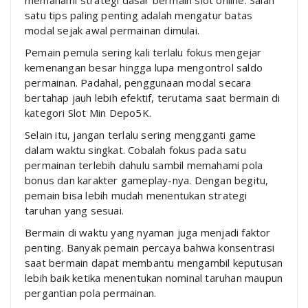
memahami strategi dasar bermain slot online. Salah
satu tips paling penting adalah mengatur batas
modal sejak awal permainan dimulai.
Pemain pemula sering kali terlalu fokus mengejar
kemenangan besar hingga lupa mengontrol saldo
permainan. Padahal, penggunaan modal secara
bertahap jauh lebih efektif, terutama saat bermain di
kategori Slot Min Depo5K.
Selain itu, jangan terlalu sering mengganti game
dalam waktu singkat. Cobalah fokus pada satu
permainan terlebih dahulu sambil memahami pola
bonus dan karakter gameplay-nya. Dengan begitu,
pemain bisa lebih mudah menentukan strategi
taruhan yang sesuai.
Bermain di waktu yang nyaman juga menjadi faktor
penting. Banyak pemain percaya bahwa konsentrasi
saat bermain dapat membantu mengambil keputusan
lebih baik ketika menentukan nominal taruhan maupun
pergantian pola permainan.