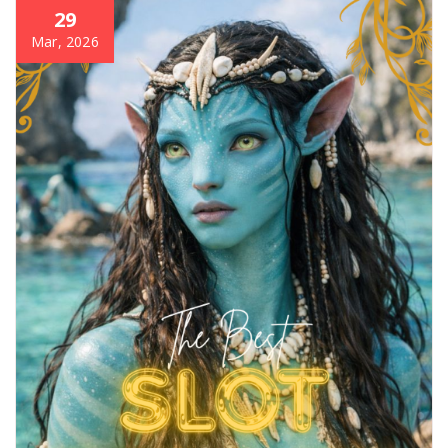
29
Mar, 2026