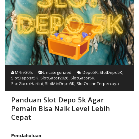
M4inG0ls
Uncategorized
Depo5K
,
SlotDepo5K
,
SlotDeposit5K
,
SlotGacor2026
,
SlotGacor5K
,
SlotGacorHariIni
,
SlotMinDepo5K
,
SlotOnlineTerpercaya
Panduan Slot Depo 5k Agar
Pemain Bisa Naik Level Lebih
Cepat
Pendahuluan