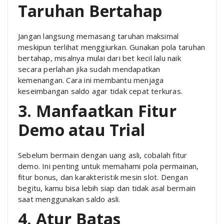
Taruhan Bertahap
Jangan langsung memasang taruhan maksimal
meskipun terlihat menggiurkan. Gunakan pola taruhan
bertahap, misalnya mulai dari bet kecil lalu naik
secara perlahan jika sudah mendapatkan
kemenangan. Cara ini membantu menjaga
keseimbangan saldo agar tidak cepat terkuras.
3. Manfaatkan Fitur
Demo atau Trial
Sebelum bermain dengan uang asli, cobalah fitur
demo. Ini penting untuk memahami pola permainan,
fitur bonus, dan karakteristik mesin slot. Dengan
begitu, kamu bisa lebih siap dan tidak asal bermain
saat menggunakan saldo asli.
4. Atur Batas