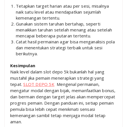
Tetapkan target harian atau per sesi, misalnya
naik satu level atau mendapatkan sejumlah
kemenangan tertentu.
Gunakan sistem taruhan bertahap, seperti
menaikkan taruhan setelah menang atau setelah
mencapai beberapa putaran tertentu.
Catat hasil permainan agar bisa menganalisis pola
dan menentukan strategi terbaik untuk sesi
berikutnya.
Kesimpulan
Naik level dalam slot depo 5k bukanlah hal yang
mustahil jika pemain menerapkan strategi yang
tepat.
SLOT DEPO 5K
Mengenal permainan,
mengatur modal dengan bijak, memanfaatkan bonus,
dan bermain dengan target jelas akan mempercepat
progres pemain. Dengan panduan ini, setiap pemain
pemula bisa lebih cepat menikmati sensasi
kemenangan sambil tetap menjaga modal tetap
aman.