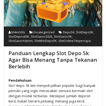
M4inG0ls
Uncategorized
Depo5K
,
SlotDepo5K
,
SlotDeposit5K
,
SlotGacor2026
,
SlotGacor5K
,
SlotGacorHariIni
,
SlotMinDepo5K
,
SlotOnlineTerpercaya
Panduan Lengkap Slot Depo 5k
Agar Bisa Menang Tanpa Tekanan
Berlebih
Pendahuluan
Slot depo 5k kini menjadi pilihan populer bagi banyak
pemain yang ingin merasakan sensasi bermain slot
dengan modal terbatas. Meskipun jumlah deposit
kecil, bukan berarti peluang menang juga kecil.