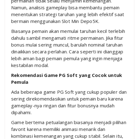
permainan tidak selalu menjamin kemenangan.
Namun, analisis gameplay bisa membantu pemain
menentukan strategi taruhan yang lebih efektif saat
bermain menggunakan Slot Min Depo5K.
Biasanya pemain akan memulai taruhan kecil terlebih
dahulu sambil mengamati ritme permainan. Jika fitur
bonus mulai sering muncul, barulah nominal taruhan
dinaikkan secara perlahan. Cara seperti ini dianggap
lebih aman bagi pemain pemula yang ingin menjaga
kestabilan modal.
Rekomendasi Game PG Soft yang Cocok untuk
Pemula
Ada beberapa game PG Soft yang cukup populer dan
sering direkomendasikan untuk pemain baru karena
gameplay-nya ringan dan fitur bonusnya mudah
dipahami.
Game bertema petualangan biasanya menjadi pilihan
favorit karena memiliki animasi menarik dan
kombinasi kemenangan yang cukup stabil. Selain itu,