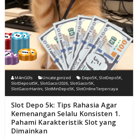
M4inG0ls
Uncategorized
Depo5K
,
SlotDepo5K
,
SlotDeposit5K
,
SlotGacor2026
,
SlotGacor5K
,
SlotGacorHariIni
,
SlotMinDepo5K
,
SlotOnlineTerpercaya
Slot Depo 5k: Tips Rahasia Agar
Kemenangan Selalu Konsisten 1.
Pahami Karakteristik Slot yang
Dimainkan