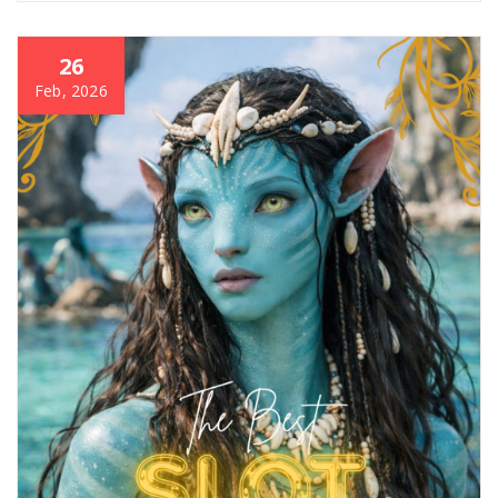
26
Feb, 2026