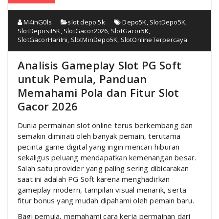
M4inG0ls
slot depo 5k
Depo5K
,
SlotDepo5K
,
SlotDeposit5K
,
SlotGacor2026
,
SlotGacor5K
,
SlotGacorHariIni
,
SlotMinDepo5K
,
SlotOnlineTerpercaya
Analisis Gameplay Slot PG Soft
untuk Pemula, Panduan
Memahami Pola dan Fitur Slot
Gacor 2026
Dunia permainan slot online terus berkembang dan
semakin diminati oleh banyak pemain, terutama
pecinta game digital yang ingin mencari hiburan
sekaligus peluang mendapatkan kemenangan besar.
Salah satu provider yang paling sering dibicarakan
saat ini adalah PG Soft karena menghadirkan
gameplay modern, tampilan visual menarik, serta
fitur bonus yang mudah dipahami oleh pemain baru.
Bagi pemula, memahami cara kerja permainan dari