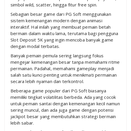
simbol wild, scatter, hingga fitur free spin.
Sebagian besar game dari PG Soft menggunakan
sistem kemenangan modern dengan animasi
interaktif. Hal inilah yang membuat pemain betah
bermain dalam waktu lama, terutama bagi pengguna
Slot Deposit 5K yang ingin mencoba banyak game
dengan modal terbatas.
Banyak pemain pemula sering langsung fokus
mengejar kemenangan besar tanpa memahami ritme
permainan. Padahal, memahami gameplay menjadi
salah satu kunci penting untuk menikmati permainan
secara lebih nyaman dan terkontrol.
Beberapa game populer dari PG Soft biasanya
memiliki tingkat volatilitas berbeda. Ada yang cocok
untuk pemain santai dengan kemenangan kecil namun
sering muncul, dan ada juga game dengan potensi
jackpot besar yang membutuhkan strategi bermain
lebih sabar.