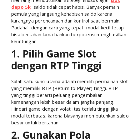
memang membutuhkan strategi khusus agar
slot
depo 5k
saldo tidak cepat habis. Banyak pemain
pemula yang langsung kehabisan saldo karena
kurangnya perencanaan dan kontrol saat bermain.
Padahal, dengan cara yang tepat, modal kecil tetap
bisa bertahan lama bahkan berpotensi menghasilkan
keuntungan.
1. Pilih Game Slot
dengan RTP Tinggi
Salah satu kunci utama adalah memilih permainan slot
yang memiliki RTP (Return to Player) tinggi. RTP
yang tinggi berarti peluang pengembalian
kemenangan lebih besar dalam jangka panjang.
Hindari game dengan volatilitas terlalu tinggi jika
modal terbatas, karena biasanya membutuhkan saldo
besar untuk bertahan.
2. Gunakan Pola