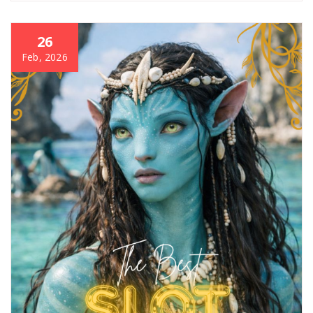
26
Feb, 2026