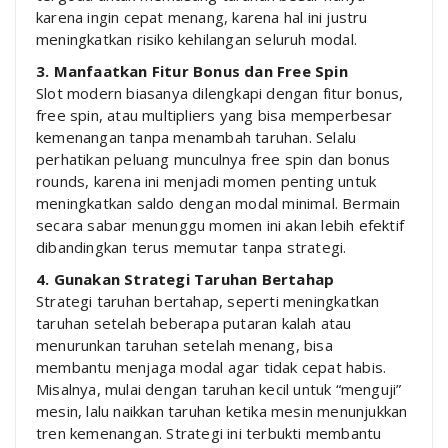
karena ingin cepat menang, karena hal ini justru
meningkatkan risiko kehilangan seluruh modal.
3. Manfaatkan Fitur Bonus dan Free Spin
Slot modern biasanya dilengkapi dengan fitur bonus,
free spin, atau multipliers yang bisa memperbesar
kemenangan tanpa menambah taruhan. Selalu
perhatikan peluang munculnya free spin dan bonus
rounds, karena ini menjadi momen penting untuk
meningkatkan saldo dengan modal minimal. Bermain
secara sabar menunggu momen ini akan lebih efektif
dibandingkan terus memutar tanpa strategi.
4. Gunakan Strategi Taruhan Bertahap
Strategi taruhan bertahap, seperti meningkatkan
taruhan setelah beberapa putaran kalah atau
menurunkan taruhan setelah menang, bisa
membantu menjaga modal agar tidak cepat habis.
Misalnya, mulai dengan taruhan kecil untuk “menguji”
mesin, lalu naikkan taruhan ketika mesin menunjukkan
tren kemenangan. Strategi ini terbukti membantu