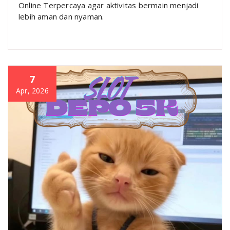
Online Terpercaya agar aktivitas bermain menjadi
lebih aman dan nyaman.
7
Apr, 2026