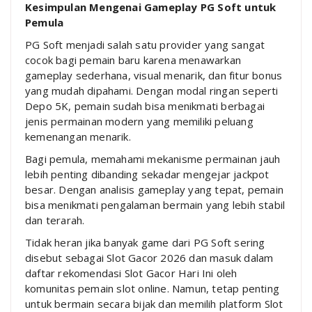
Kesimpulan Mengenai Gameplay PG Soft untuk
Pemula
PG Soft menjadi salah satu provider yang sangat
cocok bagi pemain baru karena menawarkan
gameplay sederhana, visual menarik, dan fitur bonus
yang mudah dipahami. Dengan modal ringan seperti
Depo 5K, pemain sudah bisa menikmati berbagai
jenis permainan modern yang memiliki peluang
kemenangan menarik.
Bagi pemula, memahami mekanisme permainan jauh
lebih penting dibanding sekadar mengejar jackpot
besar. Dengan analisis gameplay yang tepat, pemain
bisa menikmati pengalaman bermain yang lebih stabil
dan terarah.
Tidak heran jika banyak game dari PG Soft sering
disebut sebagai Slot Gacor 2026 dan masuk dalam
daftar rekomendasi Slot Gacor Hari Ini oleh
komunitas pemain slot online. Namun, tetap penting
untuk bermain secara bijak dan memilih platform Slot