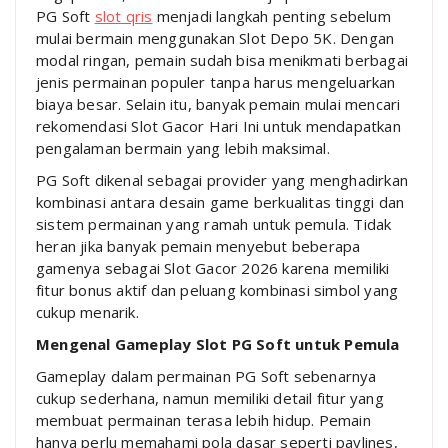
PG Soft
slot qris
menjadi langkah penting sebelum
mulai bermain menggunakan Slot Depo 5K. Dengan
modal ringan, pemain sudah bisa menikmati berbagai
jenis permainan populer tanpa harus mengeluarkan
biaya besar. Selain itu, banyak pemain mulai mencari
rekomendasi Slot Gacor Hari Ini untuk mendapatkan
pengalaman bermain yang lebih maksimal.
PG Soft dikenal sebagai provider yang menghadirkan
kombinasi antara desain game berkualitas tinggi dan
sistem permainan yang ramah untuk pemula. Tidak
heran jika banyak pemain menyebut beberapa
gamenya sebagai Slot Gacor 2026 karena memiliki
fitur bonus aktif dan peluang kombinasi simbol yang
cukup menarik.
Mengenal Gameplay Slot PG Soft untuk Pemula
Gameplay dalam permainan PG Soft sebenarnya
cukup sederhana, namun memiliki detail fitur yang
membuat permainan terasa lebih hidup. Pemain
hanya perlu memahami pola dasar seperti paylines,