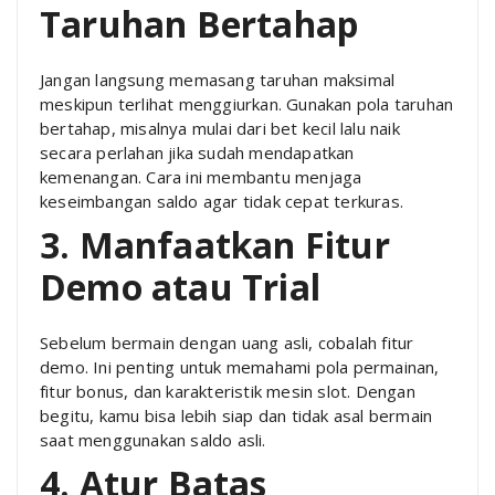
Taruhan Bertahap
Jangan langsung memasang taruhan maksimal
meskipun terlihat menggiurkan. Gunakan pola taruhan
bertahap, misalnya mulai dari bet kecil lalu naik
secara perlahan jika sudah mendapatkan
kemenangan. Cara ini membantu menjaga
keseimbangan saldo agar tidak cepat terkuras.
3. Manfaatkan Fitur
Demo atau Trial
Sebelum bermain dengan uang asli, cobalah fitur
demo. Ini penting untuk memahami pola permainan,
fitur bonus, dan karakteristik mesin slot. Dengan
begitu, kamu bisa lebih siap dan tidak asal bermain
saat menggunakan saldo asli.
4. Atur Batas