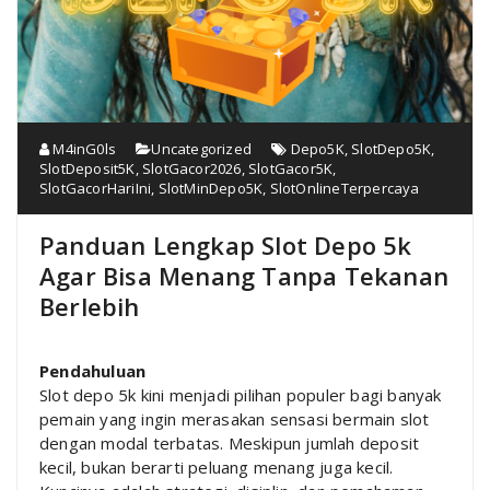
M4inG0ls
Uncategorized
Depo5K
,
SlotDepo5K
,
SlotDeposit5K
,
SlotGacor2026
,
SlotGacor5K
,
SlotGacorHariIni
,
SlotMinDepo5K
,
SlotOnlineTerpercaya
Panduan Lengkap Slot Depo 5k
Agar Bisa Menang Tanpa Tekanan
Berlebih
Pendahuluan
Slot depo 5k kini menjadi pilihan populer bagi banyak
pemain yang ingin merasakan sensasi bermain slot
dengan modal terbatas. Meskipun jumlah deposit
kecil, bukan berarti peluang menang juga kecil.