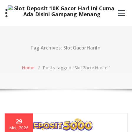
Skip
to
content
Tag Archives: SlotGacorHariIni
Home
/
Posts tagged "SlotGacorHariIni"
29
Mei, 2026