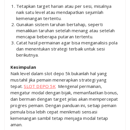
Tetapkan target harian atau per sesi, misalnya
naik satu level atau mendapatkan sejumlah
kemenangan tertentu.
Gunakan sistem taruhan bertahap, seperti
menaikkan taruhan setelah menang atau setelah
mencapai beberapa putaran tertentu.
Catat hasil permainan agar bisa menganalisis pola
dan menentukan strategi terbaik untuk sesi
berikutnya.
Kesimpulan
Naik level dalam slot depo 5k bukanlah hal yang
mustahil jika pemain menerapkan strategi yang
tepat.
SLOT DEPO 5K
Mengenal permainan,
mengatur modal dengan bijak, memanfaatkan bonus,
dan bermain dengan target jelas akan mempercepat
progres pemain. Dengan panduan ini, setiap pemain
pemula bisa lebih cepat menikmati sensasi
kemenangan sambil tetap menjaga modal tetap
aman.