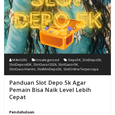
M4inG0ls
Uncategorized
Depo5K
,
SlotDepo5K
,
SlotDeposit5K
,
SlotGacor2026
,
SlotGacor5K
,
SlotGacorHariIni
,
SlotMinDepo5K
,
SlotOnlineTerpercaya
Panduan Slot Depo 5k Agar
Pemain Bisa Naik Level Lebih
Cepat
Pendahuluan