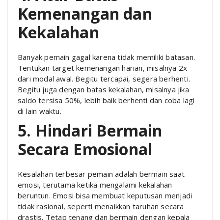
Kemenangan dan
Kekalahan
Banyak pemain gagal karena tidak memiliki batasan.
Tentukan target kemenangan harian, misalnya 2x
dari modal awal. Begitu tercapai, segera berhenti.
Begitu juga dengan batas kekalahan, misalnya jika
saldo tersisa 50%, lebih baik berhenti dan coba lagi
di lain waktu.
5. Hindari Bermain
Secara Emosional
Kesalahan terbesar pemain adalah bermain saat
emosi, terutama ketika mengalami kekalahan
beruntun. Emosi bisa membuat keputusan menjadi
tidak rasional, seperti menaikkan taruhan secara
drastis. Tetap tenang dan bermain dengan kepala