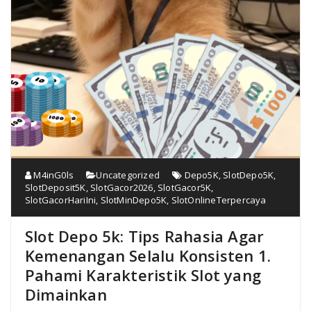
M4inG0ls
Uncategorized
Depo5K
,
SlotDepo5K
,
SlotDeposit5K
,
SlotGacor2026
,
SlotGacor5K
,
SlotGacorHariIni
,
SlotMinDepo5K
,
SlotOnlineTerpercaya
Slot Depo 5k: Tips Rahasia Agar
Kemenangan Selalu Konsisten 1.
Pahami Karakteristik Slot yang
Dimainkan