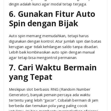
dingin adalah kunci agar modal tetap terjaga.
6. Gunakan Fitur Auto
Spin dengan Bijak
Auto spin memang memudahkan, tetapi harus
digunakan dengan kontrol. Atur jumlah spin dan batas
kerugian agar tidak kehilangan saldo tanpa disadari.
Lebih baik kombinasikan auto spin dengan manual
agar tetap bisa mengontrol permainan.
7. Cari Waktu Bermain
yang Tepat
Meskipun slot berbasis RNG (Random Number
Generator), banyak pemain percaya ada waktu
tertentu yang lebih “gacor”. Cobalah bermain di jam
berbeda dan temukan pola yang paling cocok