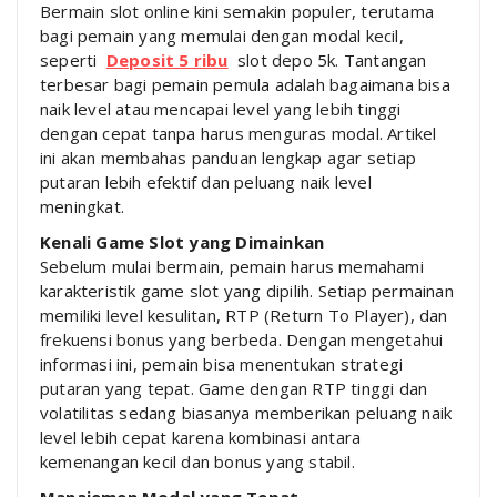
Bermain slot online kini semakin populer, terutama
bagi pemain yang memulai dengan modal kecil,
seperti
Deposit 5 ribu
slot depo 5k. Tantangan
terbesar bagi pemain pemula adalah bagaimana bisa
naik level atau mencapai level yang lebih tinggi
dengan cepat tanpa harus menguras modal. Artikel
ini akan membahas panduan lengkap agar setiap
putaran lebih efektif dan peluang naik level
meningkat.
Kenali Game Slot yang Dimainkan
Sebelum mulai bermain, pemain harus memahami
karakteristik game slot yang dipilih. Setiap permainan
memiliki level kesulitan, RTP (Return To Player), dan
frekuensi bonus yang berbeda. Dengan mengetahui
informasi ini, pemain bisa menentukan strategi
putaran yang tepat. Game dengan RTP tinggi dan
volatilitas sedang biasanya memberikan peluang naik
level lebih cepat karena kombinasi antara
kemenangan kecil dan bonus yang stabil.