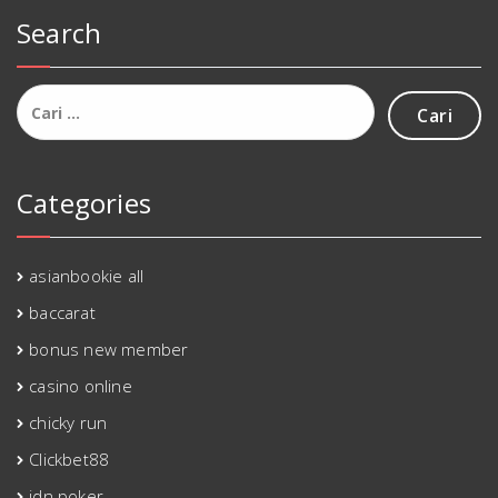
Search
Cari
untuk:
Categories
asianbookie all
baccarat
bonus new member
casino online
chicky run
Clickbet88
idn poker