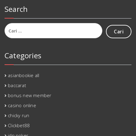
Search
Cari
untuk:
Categories
asianbookie all
baccarat
bonus new member
casino online
chicky run
Clickbet88
idn poker