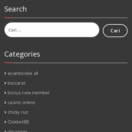
Search
Cari
untuk:
Categories
asianbookie all
baccarat
bonus new member
casino online
chicky run
Clickbet88
idn poker